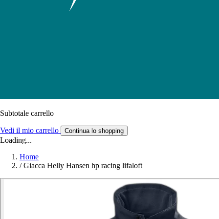
Subtotale carrello
Vedi il mio carrello
Continua lo shopping
Loading...
Home
/
Giacca Helly Hansen hp racing lifaloft