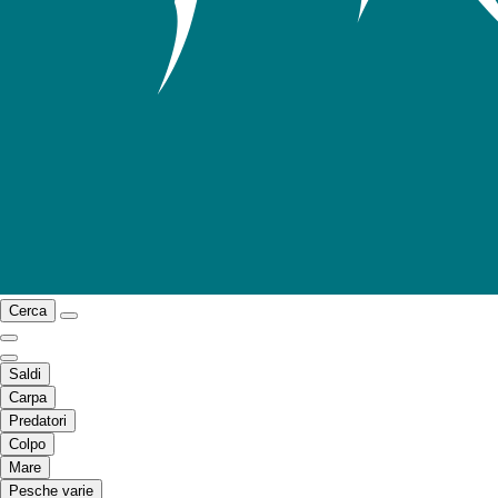
Cerca
Saldi
Carpa
Predatori
Colpo
Mare
Pesche varie