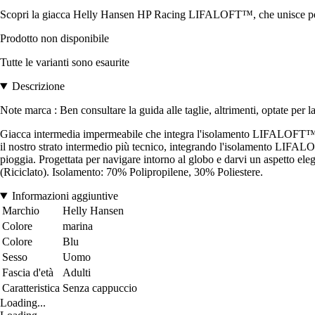
Scopri la giacca Helly Hansen HP Racing LIFALOFT™, che unisce perf
Prodotto non disponibile
Tutte le varianti sono esaurite
Descrizione
Note marca : Ben consultare la guida alle taglie, altrimenti, optate per la
Giacca intermedia impermeabile che integra l'isolamento LIFALOFT™ e 
il nostro strato intermedio più tecnico, integrando l'isolamento LIFA
pioggia. Progettata per navigare intorno al globo e darvi un aspetto el
(Riciclato). Isolamento: 70% Polipropilene, 30% Poliestere.
Informazioni aggiuntive
Marchio
Helly Hansen
Colore
marina
Colore
Blu
Sesso
Uomo
Fascia d'età
Adulti
Caratteristica
Senza cappuccio
Loading...