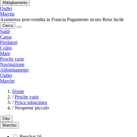
Abbigliamento
Outlet
Marche
Assistenza post-vendita in Francia
Pagamento sicuro
Reso facile
Cerca
Saldi
Carpa
Predatori
Colpo
Mare
Pesche varie
Navigazione
Abbigliamento
Outlet
Marche
Home
/
Pesche varie
/
Pesca subacquea
/
Neoprene piccolo
Filtri
Marchio
Beuchat
16