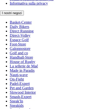
Informativa sulla privacy
I nostri negozi
Basket-Center
Daily Bikers
Direct Running
Direct-Volley
Espace Golf
Foot-Store
Galoppostore
Golf and co
Handball-Store
House of Rugby
La sellerie de Maé
Made in Paradis
Nauti-wave
On-Fight
Padel-Expert
Pet and Garden
Slowood Interior
Smash-Expert
Sneak'In
Sneakids