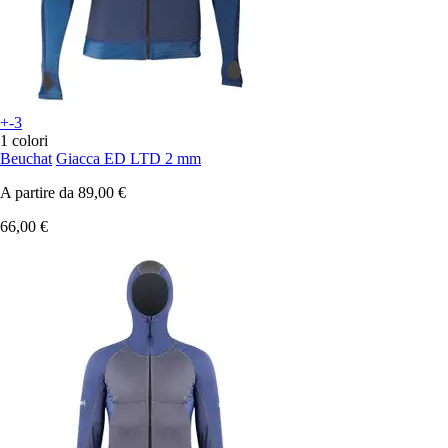
+-3
1 colori
Beuchat
Giacca ED LTD 2 mm
A partire da
89,00 €
66,00 €