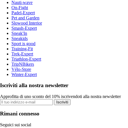
Nauti-wave
On-Fight
Padel-Expert
Pet and Garden
Slowood Interior
Smash-Expert
Sneak'In
Sneakids
Sport is good
Training-Fit
Trek-Expert
Triathlon-Expert
TripNBikers
Vélo-Store
Winter-Expert
Iscriviti alla nostra newsletter
Approfitta di uno sconto del 10% iscrivendoti alla nostra newsletter
Iscriviti
Rimani connesso
Seguici sui social