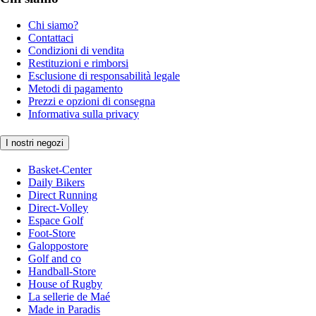
Chi siamo?
Contattaci
Condizioni di vendita
Restituzioni e rimborsi
Esclusione di responsabilità legale
Metodi di pagamento
Prezzi e opzioni di consegna
Informativa sulla privacy
I nostri negozi
Basket-Center
Daily Bikers
Direct Running
Direct-Volley
Espace Golf
Foot-Store
Galoppostore
Golf and co
Handball-Store
House of Rugby
La sellerie de Maé
Made in Paradis