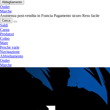
Abbigliamento
Outlet
Marche
Assistenza post-vendita in Francia
Pagamento sicuro
Reso facile
Cerca
Saldi
Carpa
Predatori
Colpo
Mare
Pesche varie
Navigazione
Abbigliamento
Outlet
Marche