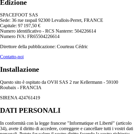
Edizione
SPACEFOOT SAS
Sede: 36 rue raspail 92300 Levallois-Perret, FRANCE
Capitale: 97 197,50 €
Numero identificativo - RCS Nanterre: 504226614
Numero IVA: FR65504226614
Direttore della pubblicazione: Courteau Cédric
Contatto-noi
Installazione
Questo sito è ospitato da OVH SAS 2 rue Kellermann - 59100
Roubaix - FRANCIA
SIRENA 424761419
DATI PERSONALI
In conformità con la legge francese "Informatique et Liberté" (articolo
34), avete il diritto di accedere, correggere e cancellare tutti i vostri dati
personali. Potete far valere il vostro diritto facendo la vostra richiesta: