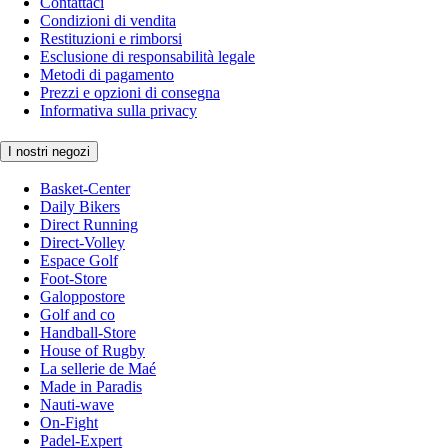
Contattaci
Condizioni di vendita
Restituzioni e rimborsi
Esclusione di responsabilità legale
Metodi di pagamento
Prezzi e opzioni di consegna
Informativa sulla privacy
I nostri negozi
Basket-Center
Daily Bikers
Direct Running
Direct-Volley
Espace Golf
Foot-Store
Galoppostore
Golf and co
Handball-Store
House of Rugby
La sellerie de Maé
Made in Paradis
Nauti-wave
On-Fight
Padel-Expert