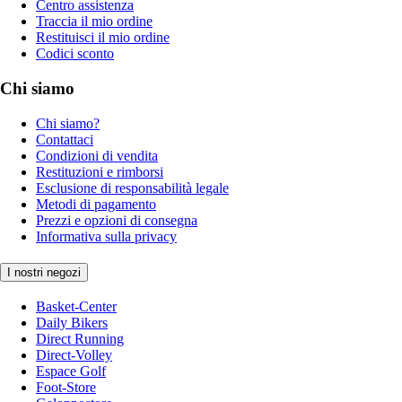
Centro assistenza
Traccia il mio ordine
Restituisci il mio ordine
Codici sconto
Chi siamo
Chi siamo?
Contattaci
Condizioni di vendita
Restituzioni e rimborsi
Esclusione di responsabilità legale
Metodi di pagamento
Prezzi e opzioni di consegna
Informativa sulla privacy
I nostri negozi
Basket-Center
Daily Bikers
Direct Running
Direct-Volley
Espace Golf
Foot-Store