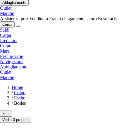
Abbigliamento
Outlet
Marche
Assistenza post-vendita in Francia
Pagamento sicuro
Reso facile
Cerca
Saldi
Carpa
Predatori
Colpo
Mare
Pesche varie
Navigazione
Abbigliamento
Outlet
Marche
Home
/
Colpo
/
Esche
/
Boiles
Filtri
Vedi i 0 prodotti