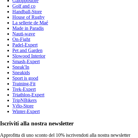
Galoppostore
Golf and co
Handball-Store
House of Rugby
La sellerie de Maé
Made in Paradis
Nauti-wave
On-Fight
Padel-Expert
Pet and Garden
Slowood Interior
Smash-Expert
Sneak'In
Sneakids
Sport is good
Training-Fit
Trek-Expert
Triathlon-Expert
TripNBikers
Vélo-Store
Winter-Expert
Iscriviti alla nostra newsletter
Approfitta di uno sconto del 10% iscrivendoti alla nostra newsletter