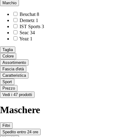
Marchio
Beuchat
8
Demetz
1
IST Sports
3
Seac
34
Yeaz
1
Taglia
Colore
Assortimento
Fascia d'età
Caratteristica
Sport
Prezzo
Vedi i 47 prodotti
Maschere
Filtri
Spedito entro 24 ore