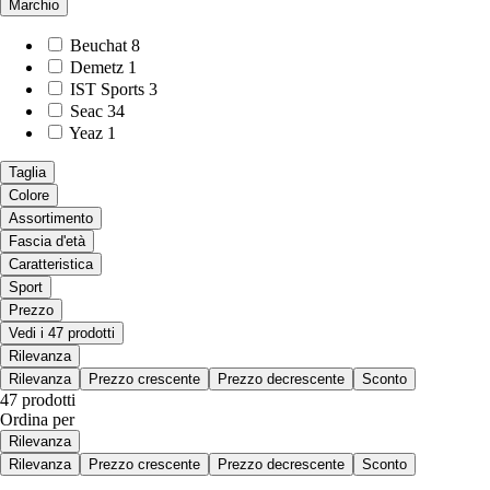
Marchio
Beuchat
8
Demetz
1
IST Sports
3
Seac
34
Yeaz
1
Taglia
Colore
Assortimento
Fascia d'età
Caratteristica
Sport
Prezzo
Vedi i 47 prodotti
Rilevanza
Rilevanza
Prezzo crescente
Prezzo decrescente
Sconto
47 prodotti
Ordina per
Rilevanza
Rilevanza
Prezzo crescente
Prezzo decrescente
Sconto