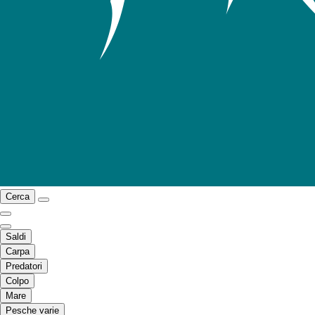
Cerca
Saldi
Carpa
Predatori
Colpo
Mare
Pesche varie