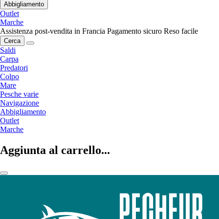
Abbigliamento
Outlet
Marche
Assistenza post-vendita in Francia
Pagamento sicuro
Reso facile
Cerca
Saldi
Carpa
Predatori
Colpo
Mare
Pesche varie
Navigazione
Abbigliamento
Outlet
Marche
Aggiunta al carrello...