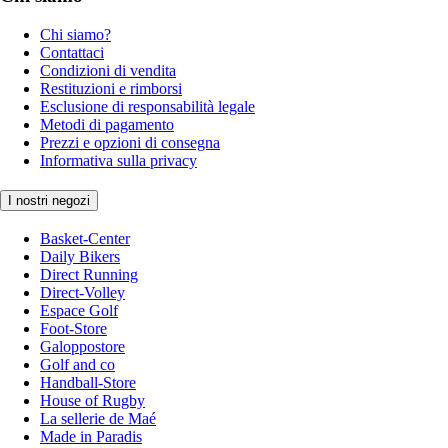
Chi siamo?
Contattaci
Condizioni di vendita
Restituzioni e rimborsi
Esclusione di responsabilità legale
Metodi di pagamento
Prezzi e opzioni di consegna
Informativa sulla privacy
I nostri negozi
Basket-Center
Daily Bikers
Direct Running
Direct-Volley
Espace Golf
Foot-Store
Galoppostore
Golf and co
Handball-Store
House of Rugby
La sellerie de Maé
Made in Paradis