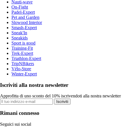
Nauti-wave
On-Fight
Padel-Expert
Pet and Garden
Slowood Interior
Smash-Expert
Sneak'In
Sneakids
Sport is good
Training-Fit
Trek-Expert
Triathlon-Expert
TripNBikers
Vélo-Store
Winter-Expert
Iscriviti alla nostra newsletter
Approfitta di uno sconto del 10% iscrivendoti alla nostra newsletter
Iscriviti
Rimani connesso
Seguici sui social