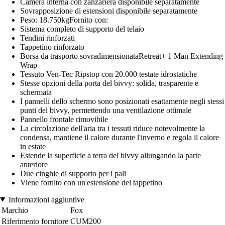
Camera interna con zanzariera disponibile separatamente
Sovrapposizione di estensioni disponibile separatamente
Peso: 18.750kgFornito con:
Sistema completo di supporto del telaio
Tendini rinforzati
Tappetino rinforzato
Borsa da trasporto sovradimensionataRetreat+ 1 Man Extending
Wrap
Tessuto Ven-Tec Ripstop con 20.000 testate idrostatiche
Stesse opzioni della porta del bivvy: solida, trasparente e
schermata
I pannelli dello schermo sono posizionati esattamente negli stessi
punti del bivvy, permettendo una ventilazione ottimale
Pannello frontale rimovibile
La circolazione dell'aria tra i tessuti riduce notevolmente la
condensa, mantiene il calore durante l'inverno e regola il calore
in estate
Estende la superficie a terra del bivvy allungando la parte
anteriore
Due cinghie di supporto per i pali
Viene fornito con un'estensione del tappetino
Informazioni aggiuntive
Marchio
Fox
Riferimento fornitore
CUM200