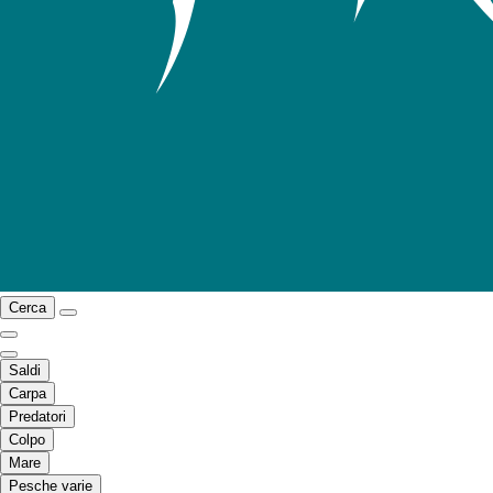
Cerca
Saldi
Carpa
Predatori
Colpo
Mare
Pesche varie