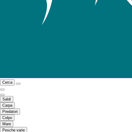
Cerca
Saldi
Carpa
Predatori
Colpo
Mare
Pesche varie