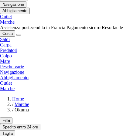
Navigazione
Abbigliamento
Outlet
Marche
Assistenza post-vendita in Francia
Pagamento sicuro
Reso facile
Cerca
Saldi
Carpa
Predatori
Colpo
Mare
Pesche varie
Navigazione
Abbigliamento
Outlet
Marche
Home
/
Marche
/
Okuma
Filtri
Spedito entro 24 ore
Taglia