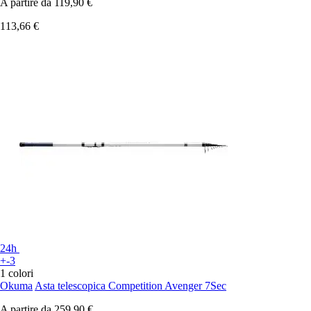
A partire da
119,90 €
113,66 €
24h
+-3
1 colori
Okuma
Asta telescopica Competition Avenger 7Sec
A partire da
259,90 €