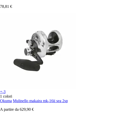
78,81 €
+-3
1 colori
Okuma
Mulinello makaira mk-16ii sea 2sp
A partire da
629,90 €