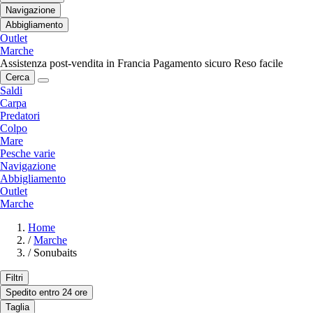
Navigazione
Abbigliamento
Outlet
Marche
Assistenza post-vendita in Francia
Pagamento sicuro
Reso facile
Cerca
Saldi
Carpa
Predatori
Colpo
Mare
Pesche varie
Navigazione
Abbigliamento
Outlet
Marche
Home
/
Marche
/
Sonubaits
Filtri
Spedito entro 24 ore
Taglia