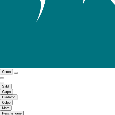
Cerca
Saldi
Carpa
Predatori
Colpo
Mare
Pesche varie