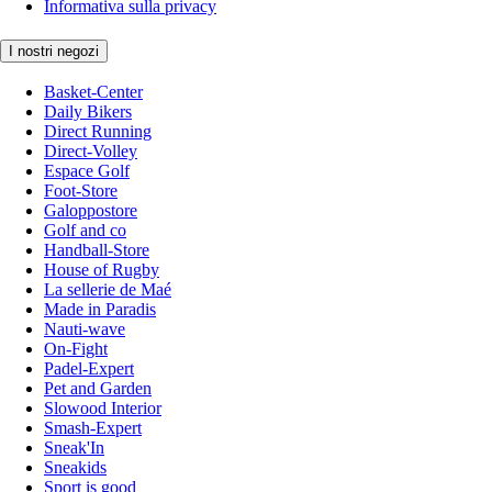
Informativa sulla privacy
I nostri negozi
Basket-Center
Daily Bikers
Direct Running
Direct-Volley
Espace Golf
Foot-Store
Galoppostore
Golf and co
Handball-Store
House of Rugby
La sellerie de Maé
Made in Paradis
Nauti-wave
On-Fight
Padel-Expert
Pet and Garden
Slowood Interior
Smash-Expert
Sneak'In
Sneakids
Sport is good