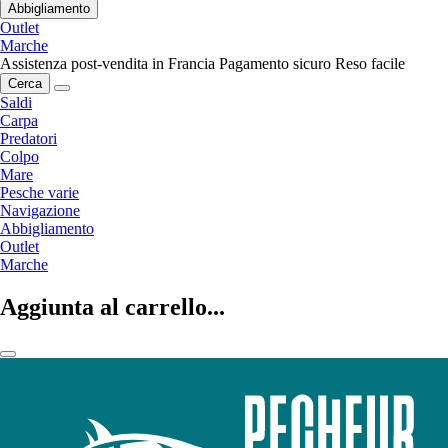
Abbigliamento
Outlet
Marche
Assistenza post-vendita in Francia
Pagamento sicuro
Reso facile
Cerca
Saldi
Carpa
Predatori
Colpo
Mare
Pesche varie
Navigazione
Abbigliamento
Outlet
Marche
Aggiunta al carrello...