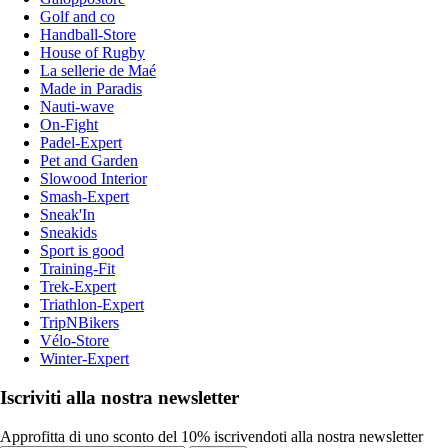
Golf and co
Handball-Store
House of Rugby
La sellerie de Maé
Made in Paradis
Nauti-wave
On-Fight
Padel-Expert
Pet and Garden
Slowood Interior
Smash-Expert
Sneak'In
Sneakids
Sport is good
Training-Fit
Trek-Expert
Triathlon-Expert
TripNBikers
Vélo-Store
Winter-Expert
Iscriviti alla nostra newsletter
Approfitta di uno sconto del 10% iscrivendoti alla nostra newsletter