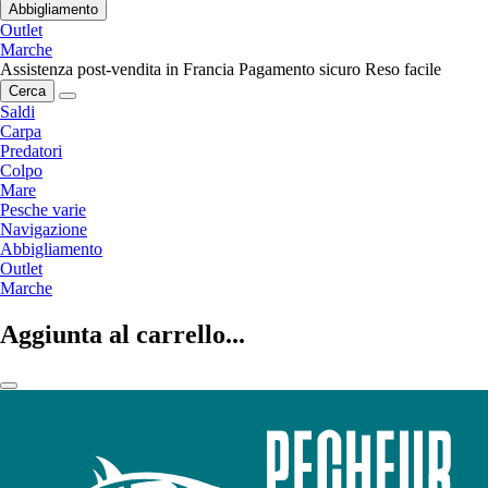
Abbigliamento
Outlet
Marche
Assistenza post-vendita in Francia
Pagamento sicuro
Reso facile
Cerca
Saldi
Carpa
Predatori
Colpo
Mare
Pesche varie
Navigazione
Abbigliamento
Outlet
Marche
Aggiunta al carrello...