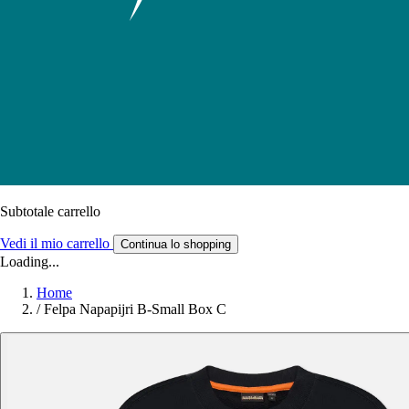
Subtotale carrello
Vedi il mio carrello
Continua lo shopping
Loading...
Home
/
Felpa Napapijri B-Small Box C