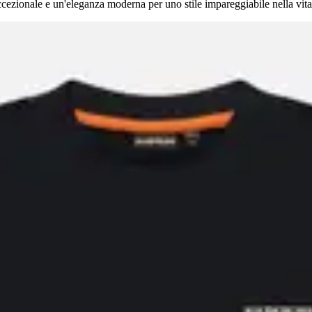
zionale e un'eleganza moderna per uno stile impareggiabile nella vita di