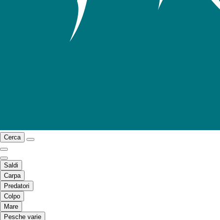
Cerca
Saldi
Carpa
Predatori
Colpo
Mare
Pesche varie