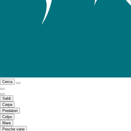
Cerca
Saldi
Carpa
Predatori
Colpo
Mare
Pesche varie