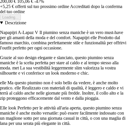
200,00 €
105,06 €
-47%
+5,25 €
offerti sul tuo prossimo ordine
Accreditati dopo la conferma
del tuo ordine
Loading...
Descrizione
Napapijri A-Lapaz V Il piumino senza maniche è un vero must-have
per gli amanti della moda e del comfort. Napapijri elle Prodotto dal
famoso marchio, combina perfettamente stile e funzionalità per offrirvi
l'outfit perfetto per ogni occasione.
Grazie al suo design elegante e slanciato, questo piumino senza
maniche è la scelta perfetta per stare al caldo e al tempo stesso alla
moda. met La sua vestibilità leggermente slim valorizza la vostra
silhouette e vi conferisce un look moderno e chic.
elle Ma questo piumino non è solo bello da vedere, è anche molto
pratico. elle Realizzato con materiali di qualità, è leggero e caldo e vi
terrà al caldo anche nelle giornate più fredde. Inoltre, il collo alto e la
zip proteggono efficacemente dal vento e dalla pioggia.
Elle look Perfetto per le attività all'aria aperta, questo piumino senza
maniche è anche molto versatile: può essere facilmente indossato con
un maglione sotto per una giornata casual in città, o con una maglia di
lana per una serata più elegante in città.