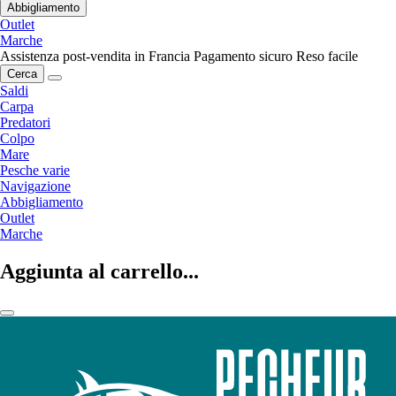
Abbigliamento
Outlet
Marche
Assistenza post-vendita in Francia
Pagamento sicuro
Reso facile
Cerca
Saldi
Carpa
Predatori
Colpo
Mare
Pesche varie
Navigazione
Abbigliamento
Outlet
Marche
Aggiunta al carrello...