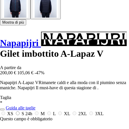
Mostra di più
Napapijri
Gilet imbottito A-Lapaz V
A partire da
200,00 €
105,06 €
-47%
Napapijri A-Lapaz VRimanete caldi e alla moda con il piumino senza
maniche. Napapijri Il must-have di questa stagione di .
Taglia
*
Guida alle taglie
XS
S
24h
M
L
XL
2XL
3XL
Questo campo è obbligatorio