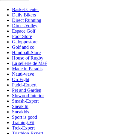
Basket-Center
Daily Bikers
Direct Running
Direct-Volley
Espace Golf
Foot-Store
Galoppostore
Golf and co
Handball-Store
House of Rugby
La sellerie de Maé
Made in Paradis
Nauti-wave
On-Fight
Padel-Expert
Pet and Garden
Slowood Interior
Smash-Expert
Sneak'In
Sneakids
Sport is good
Training-Fit
Trek-Expert
Triathlon-Expert