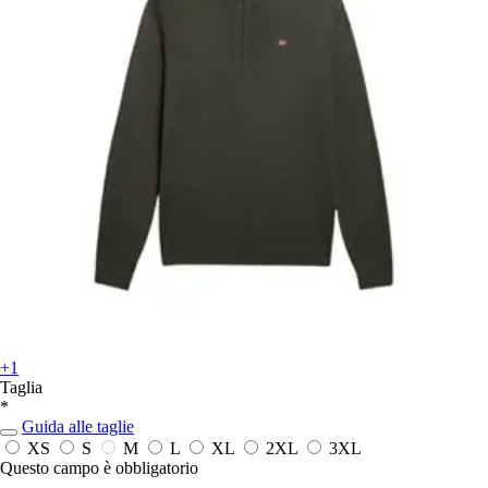
+1
Taglia
*
Guida alle taglie
XS
S
M
L
XL
2XL
3XL
Questo campo è obbligatorio