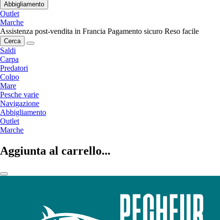
Abbigliamento
Outlet
Marche
Assistenza post-vendita in Francia
Pagamento sicuro
Reso facile
Cerca
Saldi
Carpa
Predatori
Colpo
Mare
Pesche varie
Navigazione
Abbigliamento
Outlet
Marche
Aggiunta al carrello...