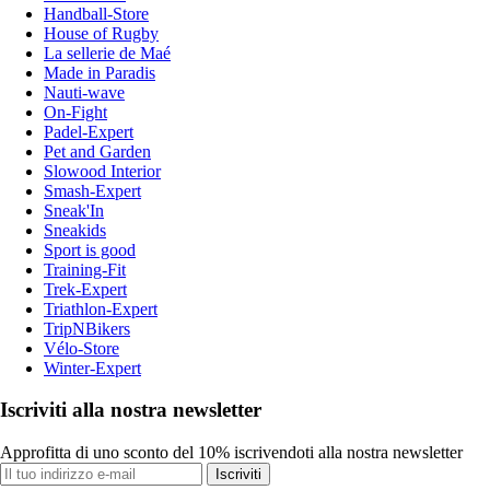
Handball-Store
House of Rugby
La sellerie de Maé
Made in Paradis
Nauti-wave
On-Fight
Padel-Expert
Pet and Garden
Slowood Interior
Smash-Expert
Sneak'In
Sneakids
Sport is good
Training-Fit
Trek-Expert
Triathlon-Expert
TripNBikers
Vélo-Store
Winter-Expert
Iscriviti alla nostra newsletter
Approfitta di uno sconto del 10% iscrivendoti alla nostra newsletter
Iscriviti