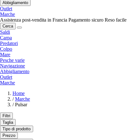
Abbigliamento
Outlet
Marche
Assistenza post-vendita in Francia
Pagamento sicuro
Reso facile
Cerca
Saldi
Carpa
Predatori
Colpo
Mare
Pesche varie
Navigazione
Abbigliamento
Outlet
Marche
Home
/
Marche
/
Pulsar
Filtri
Taglia
Tipo di prodotto
Prezzo