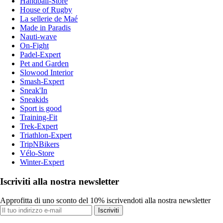
Handball-Store
House of Rugby
La sellerie de Maé
Made in Paradis
Nauti-wave
On-Fight
Padel-Expert
Pet and Garden
Slowood Interior
Smash-Expert
Sneak'In
Sneakids
Sport is good
Training-Fit
Trek-Expert
Triathlon-Expert
TripNBikers
Vélo-Store
Winter-Expert
Iscriviti alla nostra newsletter
Approfitta di uno sconto del 10% iscrivendoti alla nostra newsletter
Iscriviti