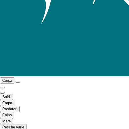
Cerca
Saldi
Carpa
Predatori
Colpo
Mare
Pesche varie