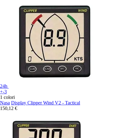
24h
+-3
1 colori
Nasa
Display Clipper Wind V2 - Tactical
150,12 €