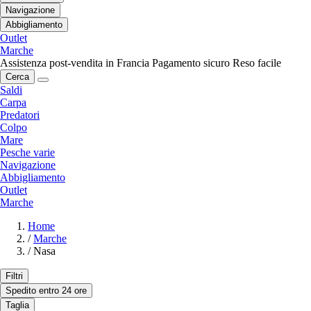
Navigazione
Abbigliamento
Outlet
Marche
Assistenza post-vendita in Francia
Pagamento sicuro
Reso facile
Cerca
Saldi
Carpa
Predatori
Colpo
Mare
Pesche varie
Navigazione
Abbigliamento
Outlet
Marche
Home
/
Marche
/
Nasa
Filtri
Spedito entro 24 ore
Taglia