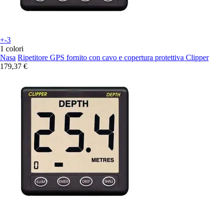
+-3
1 colori
Nasa
Ripetitore GPS fornito con cavo e copertura protettiva Clipper
179,37 €