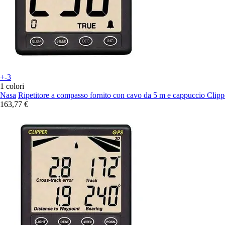
+-3
1 colori
Nasa
Ripetitore a compasso fornito con cavo da 5 m e cappuccio Clipp
163,77 €