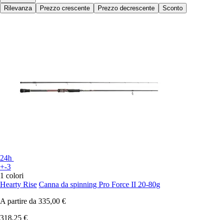
Rilevanza
Prezzo crescente
Prezzo decrescente
Sconto
24h
+-3
1 colori
Hearty Rise
Canna da spinning Pro Force II 20-80g
A partire da
335,00 €
318,25 €