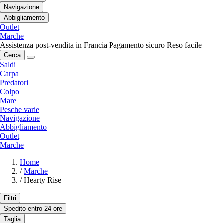
Navigazione
Abbigliamento
Outlet
Marche
Assistenza post-vendita in Francia
Pagamento sicuro
Reso facile
Cerca
Saldi
Carpa
Predatori
Colpo
Mare
Pesche varie
Navigazione
Abbigliamento
Outlet
Marche
Home
/
Marche
/
Hearty Rise
Filtri
Spedito entro 24 ore
Taglia