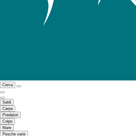
Cerca
Saldi
Carpa
Predatori
Colpo
Mare
Pesche varie