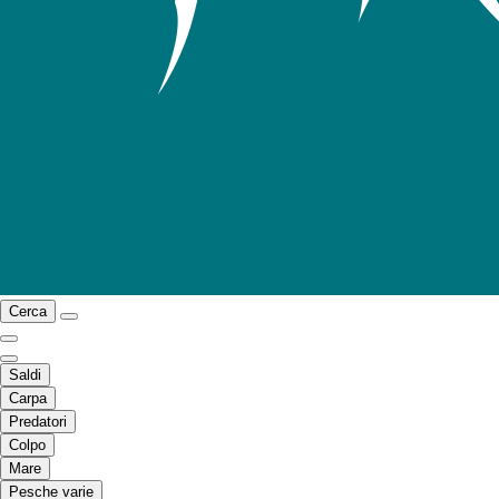
Cerca
Saldi
Carpa
Predatori
Colpo
Mare
Pesche varie