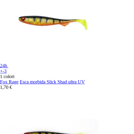
24h
+-3
1 colori
Fox Rage
Esca morbida Slick Shad ultra UV
1,70 €