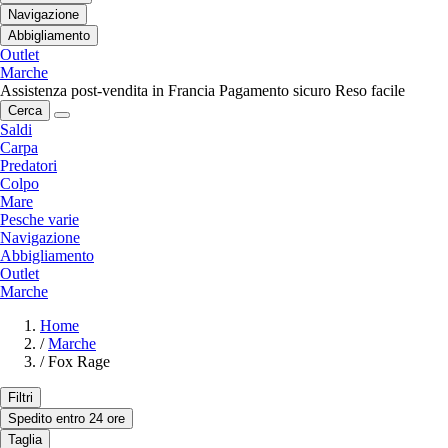
Navigazione
Abbigliamento
Outlet
Marche
Assistenza post-vendita in Francia
Pagamento sicuro
Reso facile
Cerca
Saldi
Carpa
Predatori
Colpo
Mare
Pesche varie
Navigazione
Abbigliamento
Outlet
Marche
Home
/
Marche
/
Fox Rage
Filtri
Spedito entro 24 ore
Taglia