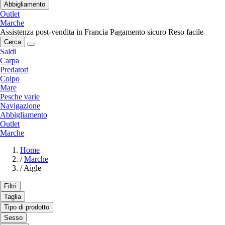
Abbigliamento
Outlet
Marche
Assistenza post-vendita in Francia
Pagamento sicuro
Reso facile
Cerca
Saldi
Carpa
Predatori
Colpo
Mare
Pesche varie
Navigazione
Abbigliamento
Outlet
Marche
Home
/
Marche
/
Aigle
Filtri
Taglia
Tipo di prodotto
Sesso