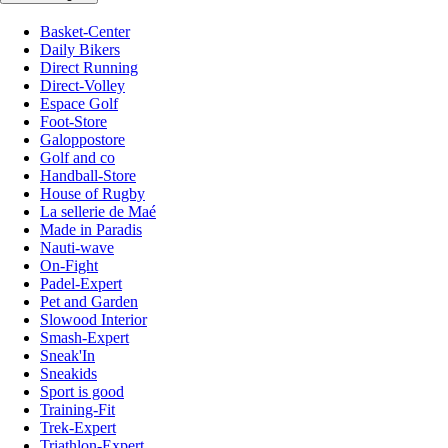
Basket-Center
Daily Bikers
Direct Running
Direct-Volley
Espace Golf
Foot-Store
Galoppostore
Golf and co
Handball-Store
House of Rugby
La sellerie de Maé
Made in Paradis
Nauti-wave
On-Fight
Padel-Expert
Pet and Garden
Slowood Interior
Smash-Expert
Sneak'In
Sneakids
Sport is good
Training-Fit
Trek-Expert
Triathlon-Expert