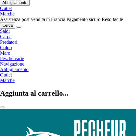
Abbigliamento
Outlet
Marche
Assistenza post-vendita in Francia
Pagamento sicuro
Reso facile
Cerca
Saldi
Carpa
Predatori
Colpo
Mare
Pesche varie
Navigazione
Abbigliamento
Outlet
Marche
Aggiunta al carrello...