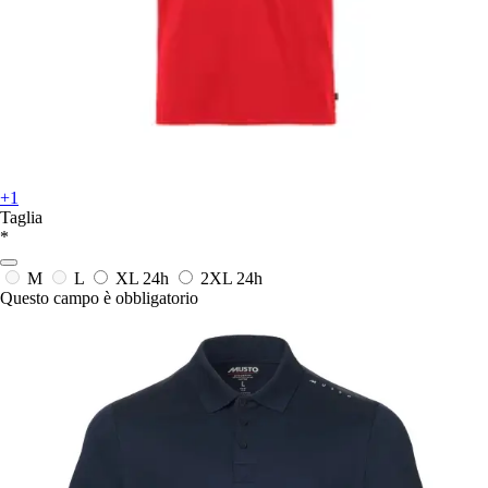
+1
Taglia
*
M
L
XL
24h
2XL
24h
Questo campo è obbligatorio