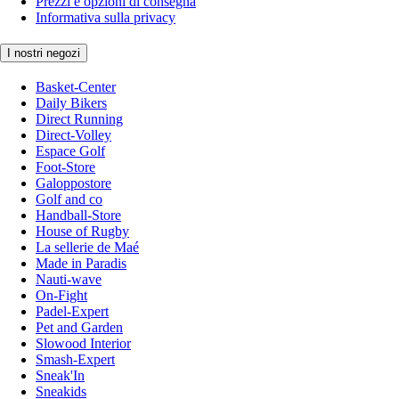
Prezzi e opzioni di consegna
Informativa sulla privacy
I nostri negozi
Basket-Center
Daily Bikers
Direct Running
Direct-Volley
Espace Golf
Foot-Store
Galoppostore
Golf and co
Handball-Store
House of Rugby
La sellerie de Maé
Made in Paradis
Nauti-wave
On-Fight
Padel-Expert
Pet and Garden
Slowood Interior
Smash-Expert
Sneak'In
Sneakids