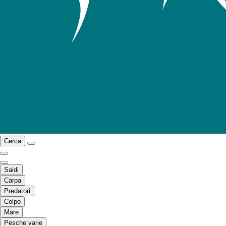
Cerca
Saldi
Carpa
Predatori
Colpo
Mare
Pesche varie