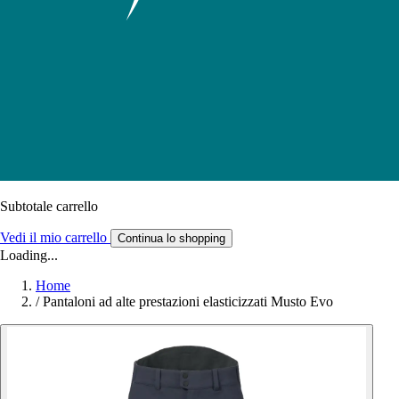
Subtotale carrello
Vedi il mio carrello
Continua lo shopping
Loading...
Home
/
Pantaloni ad alte prestazioni elasticizzati Musto Evo