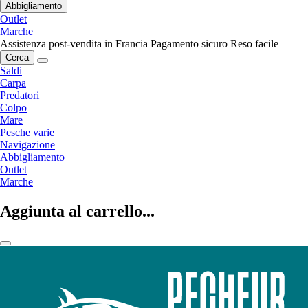
Abbigliamento
Outlet
Marche
Assistenza post-vendita in Francia
Pagamento sicuro
Reso facile
Cerca
Saldi
Carpa
Predatori
Colpo
Mare
Pesche varie
Navigazione
Abbigliamento
Outlet
Marche
Aggiunta al carrello...