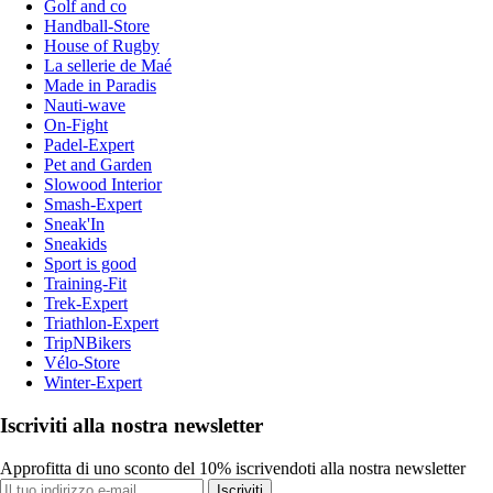
Golf and co
Handball-Store
House of Rugby
La sellerie de Maé
Made in Paradis
Nauti-wave
On-Fight
Padel-Expert
Pet and Garden
Slowood Interior
Smash-Expert
Sneak'In
Sneakids
Sport is good
Training-Fit
Trek-Expert
Triathlon-Expert
TripNBikers
Vélo-Store
Winter-Expert
Iscriviti alla nostra newsletter
Approfitta di uno sconto del 10% iscrivendoti alla nostra newsletter
Iscriviti