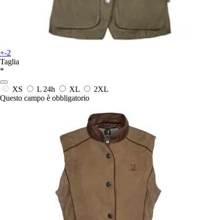
+-2
Taglia
*
XS
L
24h
XL
2XL
Questo campo è obbligatorio