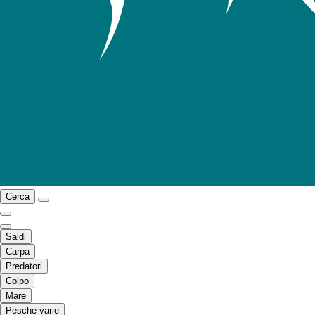
Cerca
Saldi
Carpa
Predatori
Colpo
Mare
Pesche varie