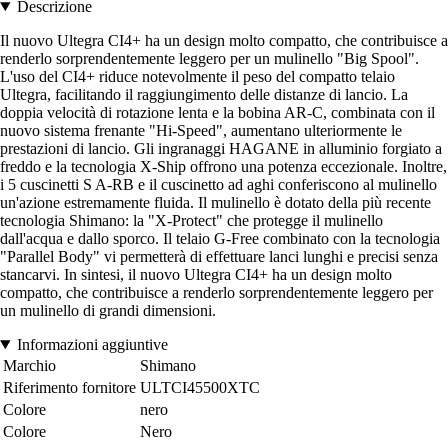
Descrizione
Il nuovo Ultegra CI4+ ha un design molto compatto, che contribuisce a
renderlo sorprendentemente leggero per un mulinello "Big Spool".
L'uso del CI4+ riduce notevolmente il peso del compatto telaio
Ultegra, facilitando il raggiungimento delle distanze di lancio. La
doppia velocità di rotazione lenta e la bobina AR-C, combinata con il
nuovo sistema frenante "Hi-Speed", aumentano ulteriormente le
prestazioni di lancio. Gli ingranaggi HAGANE in alluminio forgiato a
freddo e la tecnologia X-Ship offrono una potenza eccezionale. Inoltre,
i 5 cuscinetti S A-RB e il cuscinetto ad aghi conferiscono al mulinello
un'azione estremamente fluida. Il mulinello è dotato della più recente
tecnologia Shimano: la "X-Protect" che protegge il mulinello
dall'acqua e dallo sporco. Il telaio G-Free combinato con la tecnologia
"Parallel Body" vi permetterà di effettuare lanci lunghi e precisi senza
stancarvi. In sintesi, il nuovo Ultegra CI4+ ha un design molto
compatto, che contribuisce a renderlo sorprendentemente leggero per
un mulinello di grandi dimensioni.
Informazioni aggiuntive
Marchio
Shimano
Riferimento fornitore
ULTCI45500XTC
Colore
nero
Colore
Nero