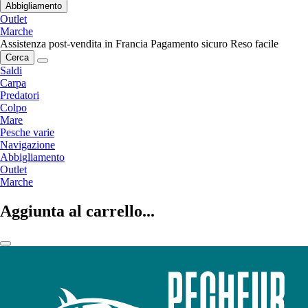
Abbigliamento
Outlet
Marche
Assistenza post-vendita in Francia
Pagamento sicuro
Reso facile
Cerca
Saldi
Carpa
Predatori
Colpo
Mare
Pesche varie
Navigazione
Abbigliamento
Outlet
Marche
Aggiunta al carrello...