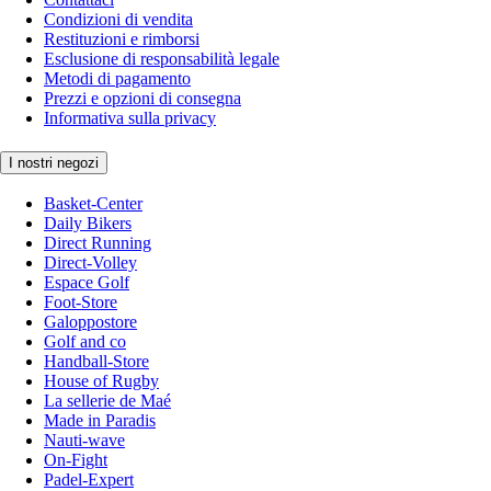
Condizioni di vendita
Restituzioni e rimborsi
Esclusione di responsabilità legale
Metodi di pagamento
Prezzi e opzioni di consegna
Informativa sulla privacy
I nostri negozi
Basket-Center
Daily Bikers
Direct Running
Direct-Volley
Espace Golf
Foot-Store
Galoppostore
Golf and co
Handball-Store
House of Rugby
La sellerie de Maé
Made in Paradis
Nauti-wave
On-Fight
Padel-Expert