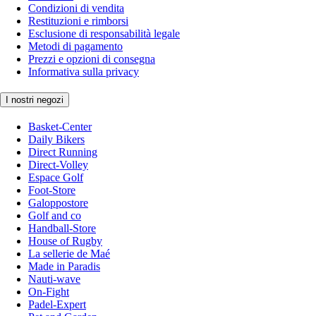
Condizioni di vendita
Restituzioni e rimborsi
Esclusione di responsabilità legale
Metodi di pagamento
Prezzi e opzioni di consegna
Informativa sulla privacy
I nostri negozi
Basket-Center
Daily Bikers
Direct Running
Direct-Volley
Espace Golf
Foot-Store
Galoppostore
Golf and co
Handball-Store
House of Rugby
La sellerie de Maé
Made in Paradis
Nauti-wave
On-Fight
Padel-Expert