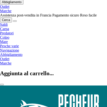
Abbigliamento
Outlet
Marche
Assistenza post-vendita in Francia
Pagamento sicuro
Reso facile
Cerca
Saldi
Carpa
Predatori
Colpo
Mare
Pesche varie
Navigazione
Abbigliamento
Outlet
Marche
Aggiunta al carrello...