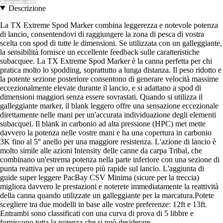
Descrizione
La TX Extreme Spod Marker combina leggerezza e notevole potenza
di lancio, consentendovi di raggiungere la zona di pesca di vostra
scelta con spod di tutte le dimensioni. Se utilizzata con un galleggiante,
la sensibilità fornisce un eccellente feedback sulle caratteristiche
subacquee. La TX Extreme Spod Marker è la canna perfetta per chi
pratica molto lo spodding, soprattutto a lunga distanza. Il peso ridotto e
la potente sezione posteriore consentono di generare velocità massime
eccezionalmente elevate durante il lancio, e si adattano a spod di
dimensioni maggiori senza essere sovrastati. Quando si utilizza il
galleggiante marker, il blank leggero offre una sensazione eccezionale
direttamente nelle mani per un'accurata individuazione degli elementi
subacquei. Il blank in carbonio ad alta pressione (HPC) met mette
davvero la potenza nelle vostre mani e ha una copertura in carbonio
3K fino al 5° anello per una maggiore resistenza. L'azione di lancio è
molto simile alle azioni Intensity delle canne da carpa Tribal, che
combinano un'estrema potenza nella parte inferiore con una sezione di
punta reattiva per un recupero più rapide sul lancio. L'aggiunta di
guide super leggere PacBay CSV Minima (sicure per la treccia)
migliora davvero le prestazioni e noterete immediatamente la reattività
della canna quando utilizzate un galleggiante per la marcatura.Potete
scegliere tra due modelli in base alle vostre preferenze: 12ft e 13ft.
Entrambi sono classificati con una curva di prova di 5 libbre e
forniscono tutta la potenza che si può desiderare.