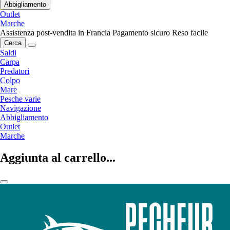
Abbigliamento
Outlet
Marche
Assistenza post-vendita in Francia
Pagamento sicuro
Reso facile
Cerca
Saldi
Carpa
Predatori
Colpo
Mare
Pesche varie
Navigazione
Abbigliamento
Outlet
Marche
Aggiunta al carrello...