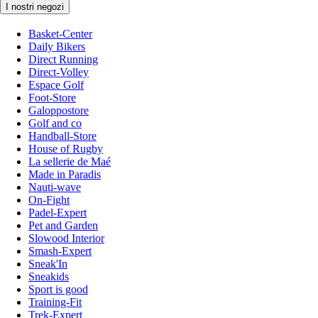
I nostri negozi
Basket-Center
Daily Bikers
Direct Running
Direct-Volley
Espace Golf
Foot-Store
Galoppostore
Golf and co
Handball-Store
House of Rugby
La sellerie de Maé
Made in Paradis
Nauti-wave
On-Fight
Padel-Expert
Pet and Garden
Slowood Interior
Smash-Expert
Sneak'In
Sneakids
Sport is good
Training-Fit
Trek-Expert