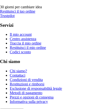
30 giorni per cambiare idea
Restituisci il tuo ordine
Trustpilot
Servizi
Il mio account
Centro assistenza
Traccia il mio ordine
Restituisci il mio ordine
Codici sconto
Chi siamo
Chi siamo?
Contattaci
Condizioni di vendita
Restituzioni e rimborsi
Esclusione di responsabilità legale
Metodi di pagamento
Prezzi e opzioni di consegna
Informativa sulla privacy