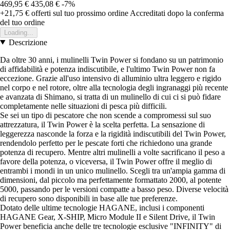
469,95 €
435,08 €
-7%
+21,75 €
offerti sul tuo prossimo ordine
Accreditati dopo la conferma
del tuo ordine
Loading...
Descrizione
Da oltre 30 anni, i mulinelli Twin Power si fondano su un patrimonio
di affidabilità e potenza indiscutibile, e l'ultimo Twin Power non fa
eccezione. Grazie all'uso intensivo di alluminio ultra leggero e rigido
nel corpo e nel rotore, oltre alla tecnologia degli ingranaggi più recente
e avanzata di Shimano, si tratta di un mulinello di cui ci si può fidare
completamente nelle situazioni di pesca più difficili.
Se sei un tipo di pescatore che non scende a compromessi sul suo
attrezzatura, il Twin Power è la scelta perfetta. La sensazione di
leggerezza nasconde la forza e la rigidità indiscutibili del Twin Power,
rendendolo perfetto per le pescate forti che richiedono una grande
potenza di recupero. Mentre altri mulinelli a volte sacrificano il peso a
favore della potenza, o viceversa, il Twin Power offre il meglio di
entrambi i mondi in un unico mulinello. Scegli tra un'ampia gamma di
dimensioni, dal piccolo ma perfettamente formattato 2000, al potente
5000, passando per le versioni compatte a basso peso. Diverse velocità
di recupero sono disponibili in base alle tue preferenze.
Dotato delle ultime tecnologie HAGANE, inclusi i componenti
HAGANE Gear, X-SHIP, Micro Module II e Silent Drive, il Twin
Power beneficia anche delle tre tecnologie esclusive "INFINITY" di