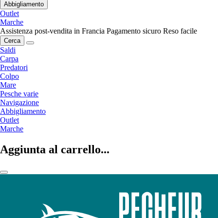
Abbigliamento
Outlet
Marche
Assistenza post-vendita in Francia
Pagamento sicuro
Reso facile
Cerca
Saldi
Carpa
Predatori
Colpo
Mare
Pesche varie
Navigazione
Abbigliamento
Outlet
Marche
Aggiunta al carrello...