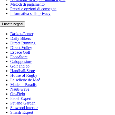
Metodi di pagamento
Prezzi e opzioni di consegna
Informativa sulla privacy
I nostri negozi
Basket-Center
Daily Bikers
Direct Running
Direct-Volley
Espace Golf
Foot-Store
Galoppostore
Golf and co
Handball-Store
House of Rugby
La sellerie de Maé
Made in Paradis
Nauti-wave
On-Fight
Padel-Expert
Pet and Garden
Slowood Interior
Smash-Expert