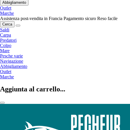
Abbigliamento
Outlet
Marche
Assistenza post-vendita in Francia
Pagamento sicuro
Reso facile
Cerca
Saldi
Carpa
Predatori
Colpo
Mare
Pesche varie
Navigazione
Abbigliamento
Outlet
Marche
Aggiunta al carrello...