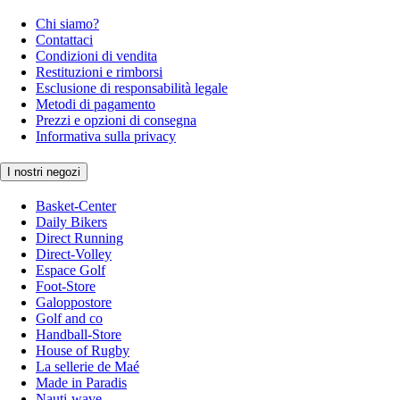
Chi siamo?
Contattaci
Condizioni di vendita
Restituzioni e rimborsi
Esclusione di responsabilità legale
Metodi di pagamento
Prezzi e opzioni di consegna
Informativa sulla privacy
I nostri negozi
Basket-Center
Daily Bikers
Direct Running
Direct-Volley
Espace Golf
Foot-Store
Galoppostore
Golf and co
Handball-Store
House of Rugby
La sellerie de Maé
Made in Paradis
Nauti-wave