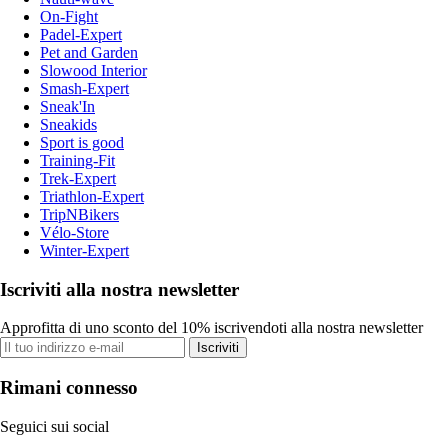
On-Fight
Padel-Expert
Pet and Garden
Slowood Interior
Smash-Expert
Sneak'In
Sneakids
Sport is good
Training-Fit
Trek-Expert
Triathlon-Expert
TripNBikers
Vélo-Store
Winter-Expert
Iscriviti alla nostra newsletter
Approfitta di uno sconto del 10% iscrivendoti alla nostra newsletter
Iscriviti
Rimani connesso
Seguici sui social