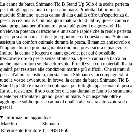
La canna da barca Shimano Tld B Stand Up 50lb è la scelta perfetta
per tutti gli appassionati di pesca in mare. Prodotta dal rinomato
marchio Shimano, questa canna di alta qualità offre un'esperienza di
pesca eccezionale. Con una grammatura di 50 libbre, questa canna è
stata progettata per affrontare i pesci più potenti e aggressivi. Ha
un'elevata potenza di trazione e un'azione rapide che la rende perfetta
per la pesca in barca. Il design ergonomico di questa canna Shimano
assicura un comfort ottimale durante la pesca. Il manico antiscivolo e
l'impugnatura in gomma garantiscono una presa sicura e piacevole.
Inoltre, la canna è leggera e maneggevole, per cui è possibile
trascorrere ore di pesca senza affaticarsi. Questa canna da barca ha
anche una struttura solida e durevole. È realizzata con materiali di alta
qualità per resistere alle condizioni marine più difficili. Che si tratti di
pesca d'altura o costiera, questa canna Shimano vi accompagnerà in
tutte le vostre avventure. In breve, la canna da barca Shimano Tld B
Stand Up 50lb è una scelta obbligata per tutti gli appassionati di pesca.
La sua resistenza, il suo comfort e la sua durata ne fanno lo strumento
ideale per affrontare i grandi pesci in mare. Non aspettate oltre e
aggiungete subito questa canna di qualità alla vostra attrezzatura da
pesca!
Informazioni aggiuntive
Marchio
Shimano
Riferimento fornitore
TLDBSTP50