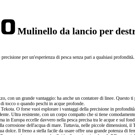
Mulinello da lancio per dest
recisione per un'esperienza di pesca senza pari a qualsiasi profondità.
zzo, con un grande vantaggio: ha anche un contatore di linee. Questo ti 
ori di tocco o quando peschi in acque profonde.
il Tekota. O forse vuoi esplorare i vantaggi della precisione in profondit
ente. Ultra resistente, con un corpo compatto che si tiene comodamente 
, ma in Europa eccelle davvero nella pesca precisa tra le acque e sul fond
corrosione dell'acqua di mare. Tuttavia, nelle piccole dimensioni, il T
 dolce. Il freno a stella facile da usare offre una grande potenza di ferm