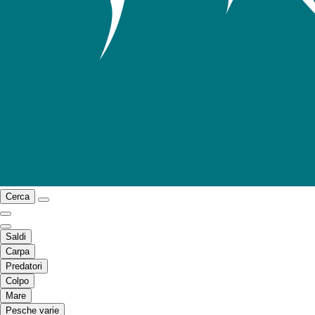
Cerca
Saldi
Carpa
Predatori
Colpo
Mare
Pesche varie