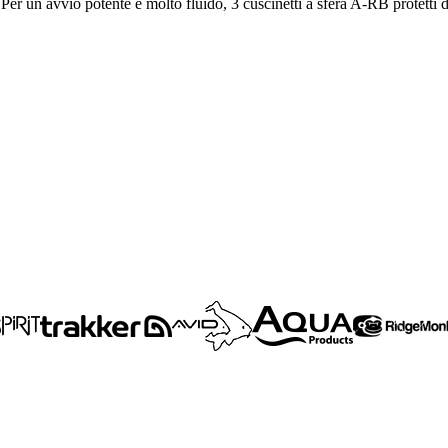
er un avvio potente e molto fluido, 3 cuscinetti a sfera A-RB protetti d