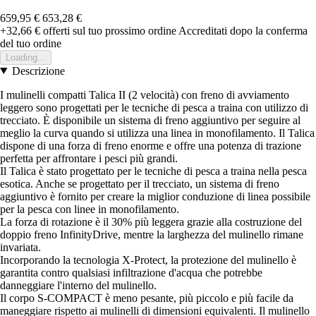
659,95 €
653,28 €
+32,66 €
offerti sul tuo prossimo ordine
Accreditati dopo la conferma
del tuo ordine
Loading...
Descrizione
I mulinelli compatti Talica II (2 velocità) con freno di avviamento
leggero sono progettati per le tecniche di pesca a traina con utilizzo di
trecciato. È disponibile un sistema di freno aggiuntivo per seguire al
meglio la curva quando si utilizza una linea in monofilamento. Il Talica
dispone di una forza di freno enorme e offre una potenza di trazione
perfetta per affrontare i pesci più grandi.
Il Talica è stato progettato per le tecniche di pesca a traina nella pesca
esotica. Anche se progettato per il trecciato, un sistema di freno
aggiuntivo è fornito per creare la miglior conduzione di linea possibile
per la pesca con linee in monofilamento.
La forza di rotazione è il 30% più leggera grazie alla costruzione del
doppio freno InfinityDrive, mentre la larghezza del mulinello rimane
invariata.
Incorporando la tecnologia X-Protect, la protezione del mulinello è
garantita contro qualsiasi infiltrazione d'acqua che potrebbe
danneggiare l'interno del mulinello.
Il corpo S-COMPACT è meno pesante, più piccolo e più facile da
maneggiare rispetto ai mulinelli di dimensioni equivalenti. Il mulinello