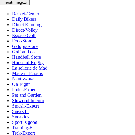
I nostri negozi
Basket-Center
Daily Bikers
Direct Running
Direct-Volley
Espace Golf
Foot-Store
Galoppostore
Golf and co
Handball-Store
House of Rugby
La sellerie de Maé
Made in Paradis
Nauti-wave
On-Fight
Padel-Expert
Pet and Garden
Slowood Interior
Smash-Expert
Sneak'In
Sneakids
Sport is good
Training-Fit
Trek-Expert