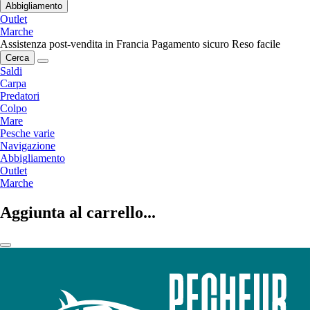
Abbigliamento
Outlet
Marche
Assistenza post-vendita in Francia
Pagamento sicuro
Reso facile
Cerca
Saldi
Carpa
Predatori
Colpo
Mare
Pesche varie
Navigazione
Abbigliamento
Outlet
Marche
Aggiunta al carrello...