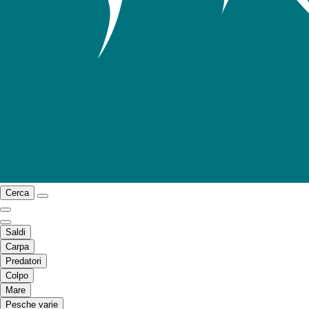
Cerca
Saldi
Carpa
Predatori
Colpo
Mare
Pesche varie