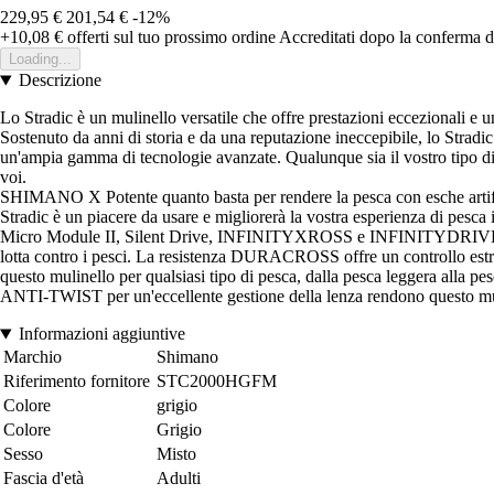
229,95 €
201,54 €
-12%
+10,08 €
offerti sul tuo prossimo ordine
Accreditati dopo la conferma d
Loading...
Descrizione
Lo Stradic è un mulinello versatile che offre prestazioni eccezionali e 
Sostenuto da anni di storia e da una reputazione ineccepibile, lo Stradic
un'ampia gamma di tecnologie avanzate. Qualunque sia il vostro tipo di p
voi.
SHIMANO X Potente quanto basta per rendere la pesca con esche artificia
Stradic è un piacere da usare e migliorerà la vostra esperienza di pesca
Micro Module II, Silent Drive, INFINITYXROSS e INFINITYDRIVE. Ques
lotta contro i pesci. La resistenza DURACROSS offre un controllo estre
questo mulinello per qualsiasi tipo di pesca, dalla pesca leggera alla 
ANTI-TWIST per un'eccellente gestione della lenza rendono questo mul
Informazioni aggiuntive
Marchio
Shimano
Riferimento fornitore
STC2000HGFM
Colore
grigio
Colore
Grigio
Sesso
Misto
Fascia d'età
Adulti