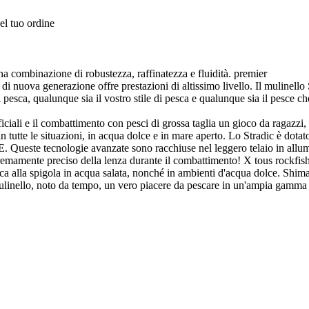
el tuo ordine
una combinazione di robustezza, raffinatezza e fluidità. premier
 di nuova generazione offre prestazioni di altissimo livello. Il mulinell
esca, qualunque sia il vostro stile di pesca e qualunque sia il pesce ch
li e il combattimento con pesci di grossa taglia un gioco da ragazzi, ma
 in tutte le situazioni, in acqua dolce e in mare aperto. Lo Stradic è do
te tecnologie avanzate sono racchiuse nel leggero telaio in allumi
mamente preciso della lenza durante il combattimento! X tous rockfishin
pesca alla spigola in acqua salata, nonché in ambienti d'acqua dolce. Sh
inello, noto da tempo, un vero piacere da pescare in un'ampia gamma 