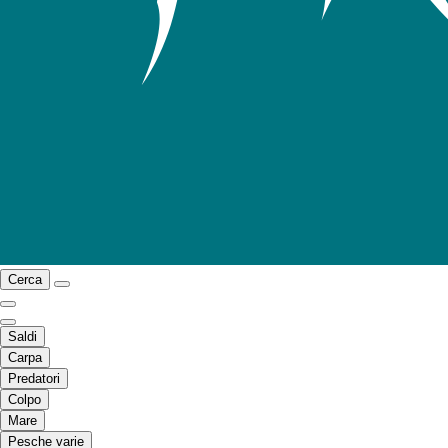
Cerca
Saldi
Carpa
Predatori
Colpo
Mare
Pesche varie