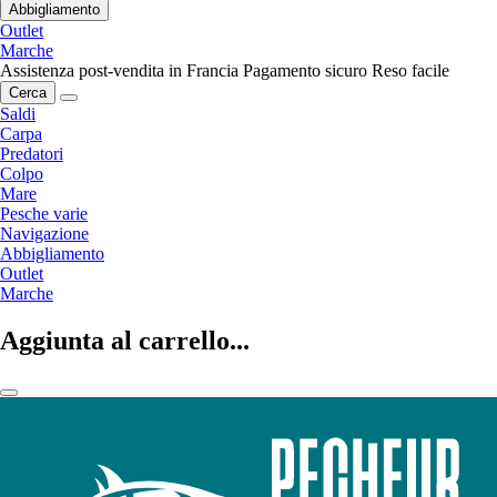
Abbigliamento
Outlet
Marche
Assistenza post-vendita in Francia
Pagamento sicuro
Reso facile
Cerca
Saldi
Carpa
Predatori
Colpo
Mare
Pesche varie
Navigazione
Abbigliamento
Outlet
Marche
Aggiunta al carrello...