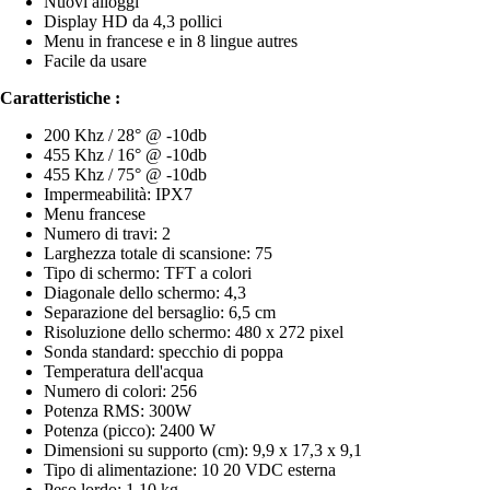
Nuovi alloggi
Display HD da 4,3 pollici
Menu in francese e in 8 lingue autres
Facile da usare
Caratteristiche :
200 Khz / 28° @ -10db
455 Khz / 16° @ -10db
455 Khz / 75° @ -10db
Impermeabilità: IPX7
Menu francese
Numero di travi: 2
Larghezza totale di scansione: 75
Tipo di schermo: TFT a colori
Diagonale dello schermo: 4,3
Separazione del bersaglio: 6,5 cm
Risoluzione dello schermo: 480 x 272 pixel
Sonda standard: specchio di poppa
Temperatura dell'acqua
Numero di colori: 256
Potenza RMS: 300W
Potenza (picco): 2400 W
Dimensioni su supporto (cm): 9,9 x 17,3 x 9,1
Tipo di alimentazione: 10 20 VDC esterna
Peso lordo: 1,10 kg