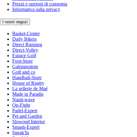
Prezzi e opzioni di consegna
Informativa sulla privacy
I nostri negozi
Basket-Center
Daily Bikers
Direct Running
Direct-Volley
Espace Golf
Foot-Store
Galoppostore
Golf and co
Handball-Store
House of Rugby
La sellerie de Maé
Made in Paradis
Nauti-wave
On-Fight
Padel-Expert
Pet and Garden
Slowood Interior
Smash-Expert
Sneak'In