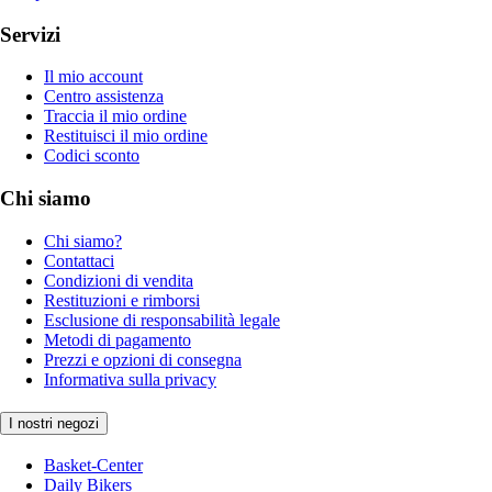
Servizi
Il mio account
Centro assistenza
Traccia il mio ordine
Restituisci il mio ordine
Codici sconto
Chi siamo
Chi siamo?
Contattaci
Condizioni di vendita
Restituzioni e rimborsi
Esclusione di responsabilità legale
Metodi di pagamento
Prezzi e opzioni di consegna
Informativa sulla privacy
I nostri negozi
Basket-Center
Daily Bikers