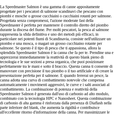
La Speedmaster Salmon è una gamma di canne appositamente
progettate per i pescatori di salmone scandinavi che pescano con
piombi e mosche o grosse cucchiaini o cucchiaini rotanti per salmone.
Progettata senza compromessi, l'azione moderate fast della
Speedmaster è perfetta per mantenere il controllo diretto del piombo
durante la discesa del fiume. Per molti pescatori, la pesca al salmone
rappresenta la sfida definitiva e uno dei metodi più efficaci, in
particolare nei potenti fiumi di Scandinavia, consiste nell'utilizzare un
piombo e una mosca, o magari un grosso cucchiaino rotante per
salmone. Se questo è il tipo di pesca che ti appassiona, allora la
splendida Speedmaster Salmon è la canna che fa per te. Prendine una e
apprezzerai immediatamente la reattività di questo blank pieno di
tecnologia e le sue sezioni a presa organica, che puoi posizionare
perfettamente tra le mani e sotto il braccio. Questa canna ti consente di
manovrare con precisione il tuo piombo o il tuo artificiale e di creare la
presentazione perfetta per il salmone. E quando ferrerai un pesce, la
canna adotta una curva di combattimento notevole che compensa
automaticamente i movimenti aggressivi, le curve e i salti associati al
combattimento. La combinazione di potenza e reattività della
Speedmaster Salmon è generata dall'uso di carbonio ad alto modulo,
combinato con la tecnologia HPC e Nanosheet. Questa combinazione
di carbonio di alta gamma è rinforzata dalla presenza di Diaflash nella
parte inferiore del blank, che aumenta la rigidità e contribuisce
all'eccellente ritorno d'informazione della canna. Per massimizzare le