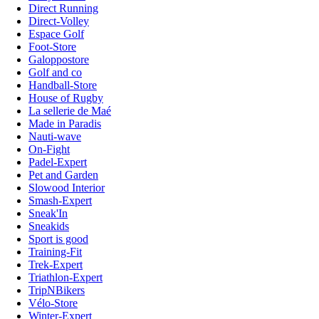
Direct Running
Direct-Volley
Espace Golf
Foot-Store
Galoppostore
Golf and co
Handball-Store
House of Rugby
La sellerie de Maé
Made in Paradis
Nauti-wave
On-Fight
Padel-Expert
Pet and Garden
Slowood Interior
Smash-Expert
Sneak'In
Sneakids
Sport is good
Training-Fit
Trek-Expert
Triathlon-Expert
TripNBikers
Vélo-Store
Winter-Expert