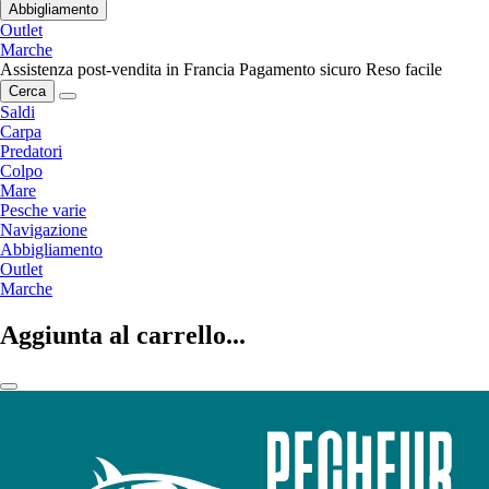
Abbigliamento
Outlet
Marche
Assistenza post-vendita in Francia
Pagamento sicuro
Reso facile
Cerca
Saldi
Carpa
Predatori
Colpo
Mare
Pesche varie
Navigazione
Abbigliamento
Outlet
Marche
Aggiunta al carrello...