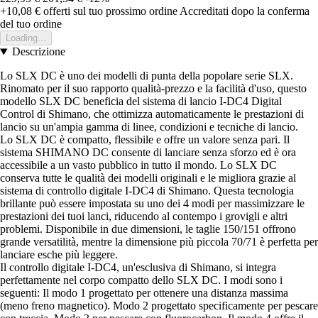
+10,08 €
offerti sul tuo prossimo ordine
Accreditati dopo la conferma
del tuo ordine
Loading...
Descrizione
Lo SLX DC è uno dei modelli di punta della popolare serie SLX.
Rinomato per il suo rapporto qualità-prezzo e la facilità d'uso, questo
modello SLX DC beneficia del sistema di lancio I-DC4 Digital
Control di Shimano, che ottimizza automaticamente le prestazioni di
lancio su un'ampia gamma di linee, condizioni e tecniche di lancio.
Lo SLX DC è compatto, flessibile e offre un valore senza pari. Il
sistema SHIMANO DC consente di lanciare senza sforzo ed è ora
accessibile a un vasto pubblico in tutto il mondo. Lo SLX DC
conserva tutte le qualità dei modelli originali e le migliora grazie al
sistema di controllo digitale I-DC4 di Shimano. Questa tecnologia
brillante può essere impostata su uno dei 4 modi per massimizzare le
prestazioni dei tuoi lanci, riducendo al contempo i grovigli e altri
problemi. Disponibile in due dimensioni, le taglie 150/151 offrono
grande versatilità, mentre la dimensione più piccola 70/71 è perfetta per
lanciare esche più leggere.
Il controllo digitale I-DC4, un'esclusiva di Shimano, si integra
perfettamente nel corpo compatto dello SLX DC. I modi sono i
seguenti: Il modo 1 progettato per ottenere una distanza massima
(meno freno magnetico). Modo 2 progettato specificamente per pescare