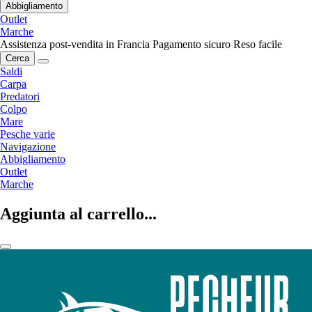
Abbigliamento
Outlet
Marche
Assistenza post-vendita in Francia
Pagamento sicuro
Reso facile
Cerca
Saldi
Carpa
Predatori
Colpo
Mare
Pesche varie
Navigazione
Abbigliamento
Outlet
Marche
Aggiunta al carrello...