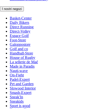
I nostri negozi
Basket-Center
Daily Bikers
Direct Running
Direct-Volley
Espace Golf
Foot-Store
Galoppostore
Golf and co
Handball-Store
House of Rugby
La sellerie de Maé
Made in Paradis
Nauti-wave
On-Fight
Padel-Expert
Pet and Garden
Slowood Interior
Smash-Expert
Sneak'In
Sneakids
Sport is good