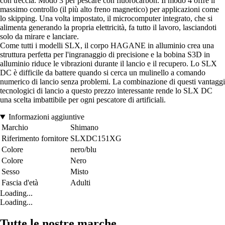
con treccia. Modo 3 per pescare con fluorocarbon. Il modo 4 offre il
massimo controllo (il più alto freno magnetico) per applicazioni come
lo skipping. Una volta impostato, il microcomputer integrato, che si
alimenta generando la propria elettricità, fa tutto il lavoro, lasciandoti
solo da mirare e lanciare.
Come tutti i modelli SLX, il corpo HAGANE in alluminio crea una
struttura perfetta per l'ingranaggio di precisione e la bobina S3D in
alluminio riduce le vibrazioni durante il lancio e il recupero. Lo SLX
DC è difficile da battere quando si cerca un mulinello a comando
numerico di lancio senza problemi. La combinazione di questi vantaggi
tecnologici di lancio a questo prezzo interessante rende lo SLX DC
una scelta imbattibile per ogni pescatore di artificiali.
Informazioni aggiuntive
Marchio
Shimano
Riferimento fornitore
SLXDC151XG
Colore
nero/blu
Colore
Nero
Sesso
Misto
Fascia d'età
Adulti
Loading...
Loading...
Tutte le nostre marche