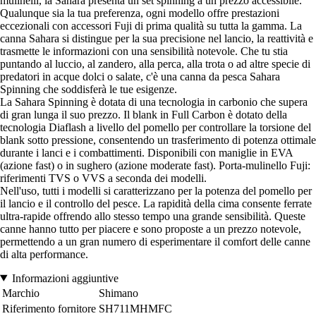
mulinelli, la Sahara presenta un set spinning a un prezzo accessibile.
Qualunque sia la tua preferenza, ogni modello offre prestazioni
eccezionali con accessori Fuji di prima qualità su tutta la gamma. La
canna Sahara si distingue per la sua precisione nel lancio, la reattività e
trasmette le informazioni con una sensibilità notevole. Che tu stia
puntando al luccio, al zandero, alla perca, alla trota o ad altre specie di
predatori in acque dolci o salate, c'è una canna da pesca Sahara
Spinning che soddisferà le tue esigenze.
La Sahara Spinning è dotata di una tecnologia in carbonio che supera
di gran lunga il suo prezzo. Il blank in Full Carbon è dotato della
tecnologia Diaflash a livello del pomello per controllare la torsione del
blank sotto pressione, consentendo un trasferimento di potenza ottimale
durante i lanci e i combattimenti. Disponibili con maniglie in EVA
(azione fast) o in sughero (azione moderate fast). Porta-mulinello Fuji:
riferimenti TVS o VVS a seconda dei modelli.
Nell'uso, tutti i modelli si caratterizzano per la potenza del pomello per
il lancio e il controllo del pesce. La rapidità della cima consente ferrate
ultra-rapide offrendo allo stesso tempo una grande sensibilità. Queste
canne hanno tutto per piacere e sono proposte a un prezzo notevole,
permettendo a un gran numero di esperimentare il comfort delle canne
di alta performance.
Informazioni aggiuntive
Marchio
Shimano
Riferimento fornitore
SH711MHMFC