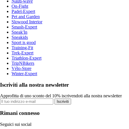
Nauti-wave
On-Fight
Padel-Expert
Pet and Garden
Slowood Interior
Smash-Expert
Sneak'In
Sneakids
Sport is good
Training-Fit
Trek-Expert
Triathlon-Expert
TripNBikers
Vélo-Store
Winter-Expert
Iscriviti alla nostra newsletter
Approfitta di uno sconto del 10% iscrivendoti alla nostra newsletter
Iscriviti
Rimani connesso
Seguici sui social