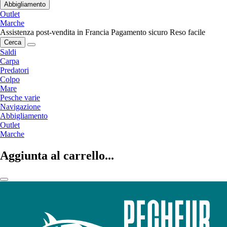
Abbigliamento
Outlet
Marche
Assistenza post-vendita in Francia
Pagamento sicuro
Reso facile
Cerca
Saldi
Carpa
Predatori
Colpo
Mare
Pesche varie
Navigazione
Abbigliamento
Outlet
Marche
Aggiunta al carrello...