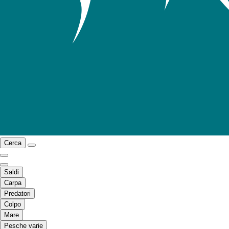
Cerca
Saldi
Carpa
Predatori
Colpo
Mare
Pesche varie