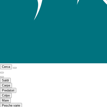
Cerca
Saldi
Carpa
Predatori
Colpo
Mare
Pesche varie