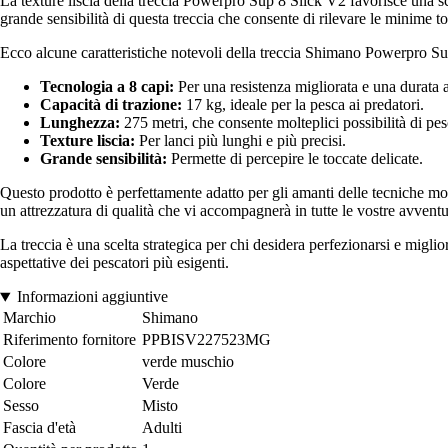
La texture liscia della treccia Powerpro Sup 8 Slick V2 favorisce una sc
grande sensibilità di questa treccia che consente di rilevare le minime to
Ecco alcune caratteristiche notevoli della treccia Shimano Powerpro Su
Tecnologia a 8 capi:
Per una resistenza migliorata e una durata 
Capacità di trazione:
17 kg, ideale per la pesca ai predatori.
Lunghezza:
275 metri, che consente molteplici possibilità di pes
Texture liscia:
Per lanci più lunghi e più precisi.
Grande sensibilità:
Permette di percepire le toccate delicate.
Questo prodotto è perfettamente adatto per gli amanti delle tecniche mod
un attrezzatura di qualità che vi accompagnerà in tutte le vostre avventu
La treccia è una scelta strategica per chi desidera perfezionarsi e migli
aspettative dei pescatori più esigenti.
Informazioni aggiuntive
Marchio
Shimano
Riferimento fornitore
PPBISV227523MG
Colore
verde muschio
Colore
Verde
Sesso
Misto
Fascia d'età
Adulti