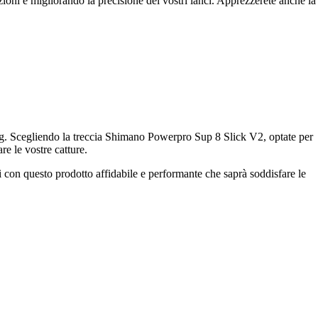
zioni e migliorando la precisione dei vostri lanci. Apprezzerete anche la
shing. Scegliendo la treccia Shimano Powerpro Sup 8 Slick V2, optate per
re le vostre catture.
vi con questo prodotto affidabile e performante che saprà soddisfare le