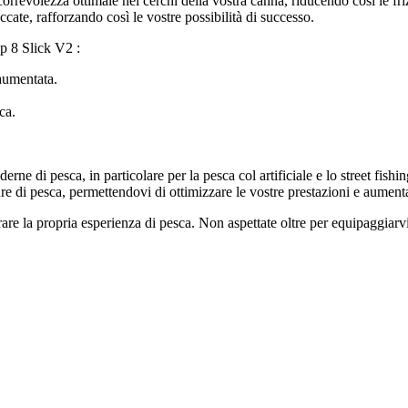
orrevolezza ottimale nei cerchi della vostra canna, riducendo così le fri
ccate, rafforzando così le vostre possibilità di successo.
p 8 Slick V2 :
aumentata.
ca.
erne di pesca, in particolare per la pesca col artificiale e lo street fi
re di pesca, permettendovi di ottimizzare le vostre prestazioni e aumenta
orare la propria esperienza di pesca. Non aspettate oltre per equipaggiar