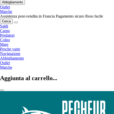
Abbigliamento
Outlet
Marche
Assistenza post-vendita in Francia
Pagamento sicuro
Reso facile
Cerca
Saldi
Carpa
Predatori
Colpo
Mare
Pesche varie
Navigazione
Abbigliamento
Outlet
Marche
Aggiunta al carrello...