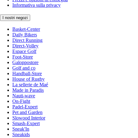
Informativa sulla privacy
I nostri negozi
Basket-Center
Daily Bikers
Direct Running
Direct-Volley
Espace Golf
Foot-Store
Galoppostore
Golf and co
Handball-Store
House of Rugby
La sellerie de Maé
Made in Paradis
Nauti-wave
On-Fight
Padel-Expert
Pet and Garden
Slowood Interior
Smash-Expert
Sneak'In
Sneakids