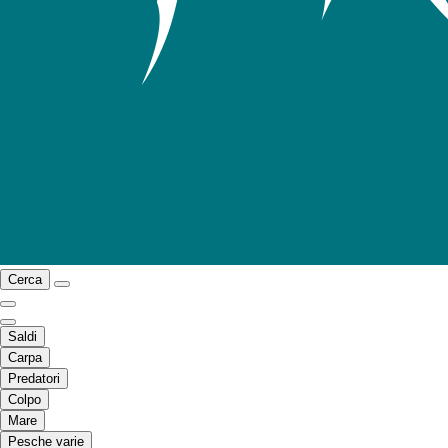
Cerca
Saldi
Carpa
Predatori
Colpo
Mare
Pesche varie