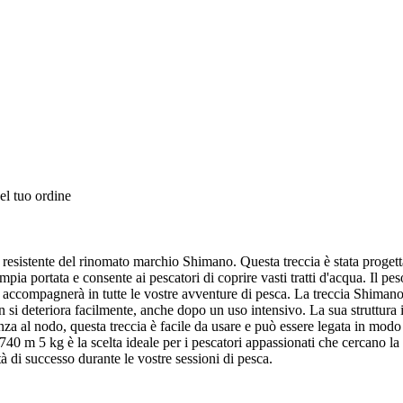
el tuo ordine
istente del rinomato marchio Shimano. Questa treccia è stata progettata 
ia portata e consente ai pescatori di coprire vasti tratti d'acqua. Il peso
a vi accompagnerà in tutte le vostre avventure di pesca. La treccia Shiman
 si deteriora facilmente, anche dopo un uso intensivo. La sua struttura i
za al nodo, questa treccia è facile da usare e può essere legata in modo ra
0 m 5 kg è la scelta ideale per i pescatori appassionati che cercano la 
à di successo durante le vostre sessioni di pesca.