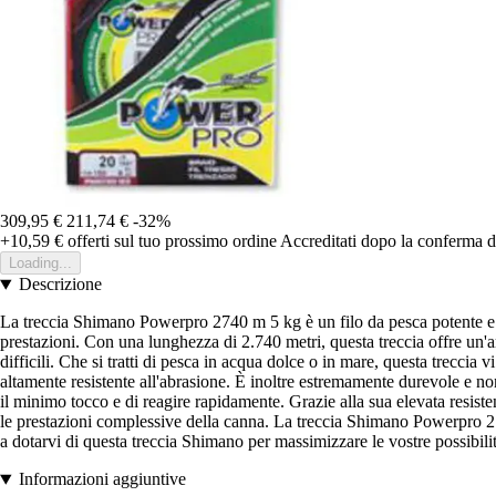
309,95 €
211,74 €
-32%
+10,59 €
offerti sul tuo prossimo ordine
Accreditati dopo la conferma d
Loading...
Descrizione
La treccia Shimano Powerpro 2740 m 5 kg è un filo da pesca potente e res
prestazioni. Con una lunghezza di 2.740 metri, questa treccia offre un'amp
difficili. Che si tratti di pesca in acqua dolce o in mare, questa trecci
altamente resistente all'abrasione. È inoltre estremamente durevole e non
il minimo tocco e di reagire rapidamente. Grazie alla sua elevata resisten
le prestazioni complessive della canna. La treccia Shimano Powerpro 274
a dotarvi di questa treccia Shimano per massimizzare le vostre possibilit
Informazioni aggiuntive