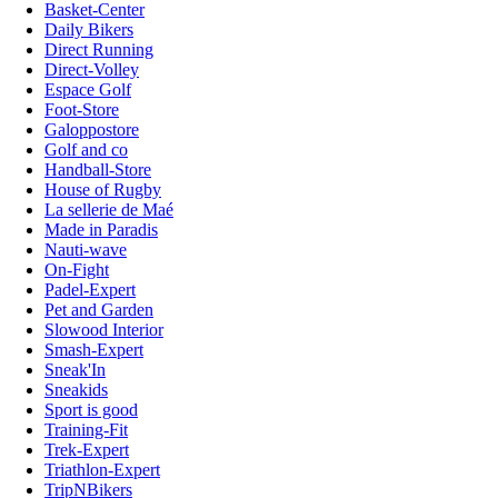
Basket-Center
Daily Bikers
Direct Running
Direct-Volley
Espace Golf
Foot-Store
Galoppostore
Golf and co
Handball-Store
House of Rugby
La sellerie de Maé
Made in Paradis
Nauti-wave
On-Fight
Padel-Expert
Pet and Garden
Slowood Interior
Smash-Expert
Sneak'In
Sneakids
Sport is good
Training-Fit
Trek-Expert
Triathlon-Expert
TripNBikers