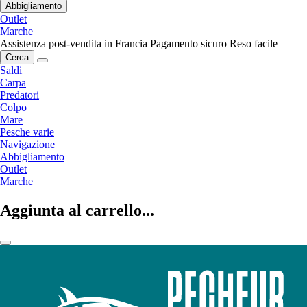
Abbigliamento
Outlet
Marche
Assistenza post-vendita in Francia
Pagamento sicuro
Reso facile
Cerca
Saldi
Carpa
Predatori
Colpo
Mare
Pesche varie
Navigazione
Abbigliamento
Outlet
Marche
Aggiunta al carrello...