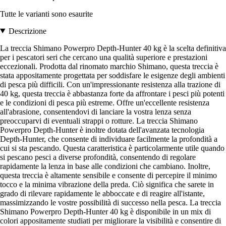
Tutte le varianti sono esaurite
Descrizione
La treccia Shimano Powerpro Depth-Hunter 40 kg è la scelta definitiva
per i pescatori seri che cercano una qualità superiore e prestazioni
eccezionali. Prodotta dal rinomato marchio Shimano, questa treccia è
stata appositamente progettata per soddisfare le esigenze degli ambienti
di pesca più difficili. Con un'impressionante resistenza alla trazione di
40 kg, questa treccia è abbastanza forte da affrontare i pesci più potenti
e le condizioni di pesca più estreme. Offre un'eccellente resistenza
all'abrasione, consentendovi di lanciare la vostra lenza senza
preoccuparvi di eventuali strappi o rotture. La treccia Shimano
Powerpro Depth-Hunter è inoltre dotata dell'avanzata tecnologia
Depth-Hunter, che consente di individuare facilmente la profondità a
cui si sta pescando. Questa caratteristica è particolarmente utile quando
si pescano pesci a diverse profondità, consentendo di regolare
rapidamente la lenza in base alle condizioni che cambiano. Inoltre,
questa treccia è altamente sensibile e consente di percepire il minimo
tocco e la minima vibrazione della preda. Ciò significa che sarete in
grado di rilevare rapidamente le abboccate e di reagire all'istante,
massimizzando le vostre possibilità di successo nella pesca. La treccia
Shimano Powerpro Depth-Hunter 40 kg è disponibile in un mix di
colori appositamente studiati per migliorare la visibilità e consentire di