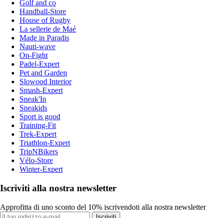
Golf and co
Handball-Store
House of Rugby
La sellerie de Maé
Made in Paradis
Nauti-wave
On-Fight
Padel-Expert
Pet and Garden
Slowood Interior
Smash-Expert
Sneak'In
Sneakids
Sport is good
Training-Fit
Trek-Expert
Triathlon-Expert
TripNBikers
Vélo-Store
Winter-Expert
Iscriviti alla nostra newsletter
Approfitta di uno sconto del 10% iscrivendoti alla nostra newsletter
Iscriviti