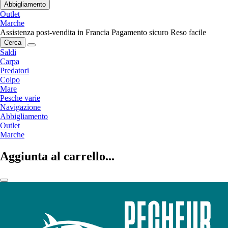
Abbigliamento
Outlet
Marche
Assistenza post-vendita in Francia
Pagamento sicuro
Reso facile
Cerca
Saldi
Carpa
Predatori
Colpo
Mare
Pesche varie
Navigazione
Abbigliamento
Outlet
Marche
Aggiunta al carrello...