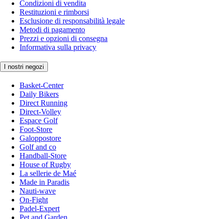
Condizioni di vendita
Restituzioni e rimborsi
Esclusione di responsabilità legale
Metodi di pagamento
Prezzi e opzioni di consegna
Informativa sulla privacy
I nostri negozi
Basket-Center
Daily Bikers
Direct Running
Direct-Volley
Espace Golf
Foot-Store
Galoppostore
Golf and co
Handball-Store
House of Rugby
La sellerie de Maé
Made in Paradis
Nauti-wave
On-Fight
Padel-Expert
Pet and Garden