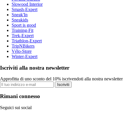
Slowood Interior
Smash-Expert
Sneak'In
Sneakids
Sport is good
Training-Fit
Trek-Expert
Triathlon-Expert
TripNBikers
Vélo-Store
Winter-Expert
Iscriviti alla nostra newsletter
Approfitta di uno sconto del 10% iscrivendoti alla nostra newsletter
Iscriviti
Rimani connesso
Seguici sui social