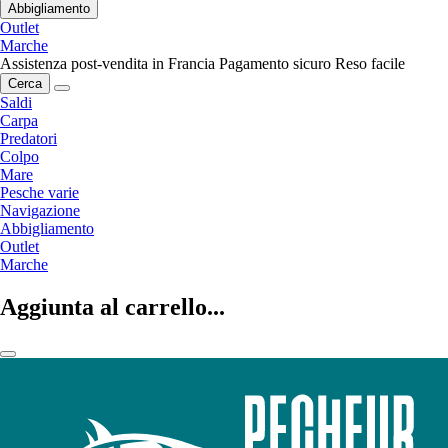
Abbigliamento
Outlet
Marche
Assistenza post-vendita in Francia
Pagamento sicuro
Reso facile
Cerca
Saldi
Carpa
Predatori
Colpo
Mare
Pesche varie
Navigazione
Abbigliamento
Outlet
Marche
Aggiunta al carrello...