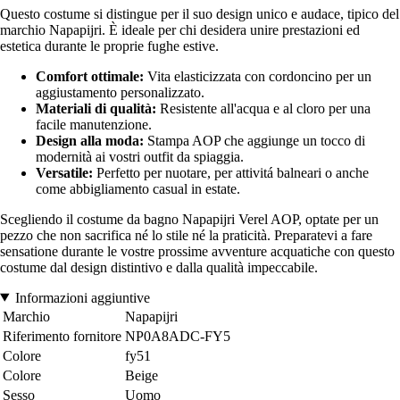
Questo costume si distingue per il suo design unico e audace, tipico del
marchio Napapijri. È ideale per chi desidera unire prestazioni ed
estetica durante le proprie fughe estive.
Comfort ottimale:
Vita elasticizzata con cordoncino per un
aggiustamento personalizzato.
Materiali di qualità:
Resistente all'acqua e al cloro per una
facile manutenzione.
Design alla moda:
Stampa AOP che aggiunge un tocco di
modernità ai vostri outfit da spiaggia.
Versatile:
Perfetto per nuotare, per attivitá balneari o anche
come abbigliamento casual in estate.
Scegliendo il costume da bagno Napapijri Verel AOP, optate per un
pezzo che non sacrifica né lo stile né la praticità. Preparatevi a fare
sensatione durante le vostre prossime avventure acquatiche con questo
costume dal design distintivo e dalla qualità impeccabile.
Informazioni aggiuntive
Marchio
Napapijri
Riferimento fornitore
NP0A8ADC-FY5
Colore
fy51
Colore
Beige
Sesso
Uomo