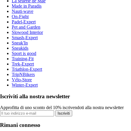
La sellerie de Maé
Made in Paradis
Nauti-wave
On-Fight
Padel-Expert
Pet and Garden
Slowood Interior
Smash-Expert
Sneak'In
Sneakids
Sport is good
Training-Fit
Trek-Expert
Triathlon-Expert
TripNBikers
Vélo-Store
Winter-Expert
Iscriviti alla nostra newsletter
Approfitta di uno sconto del 10% iscrivendoti alla nostra newsletter
Iscriviti
Rimani connesso