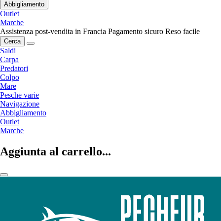
Abbigliamento
Outlet
Marche
Assistenza post-vendita in Francia
Pagamento sicuro
Reso facile
Cerca
Saldi
Carpa
Predatori
Colpo
Mare
Pesche varie
Navigazione
Abbigliamento
Outlet
Marche
Aggiunta al carrello...