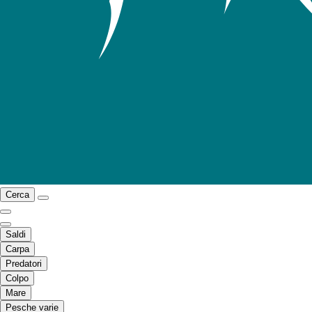
Cerca
Saldi
Carpa
Predatori
Colpo
Mare
Pesche varie