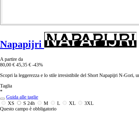
Napapijri
A partire da
80,00 €
45,35 €
-43%
Scopri la leggerezza e lo stile irresistibile del Short Napapijri N-Gori,
Taglia
*
Guida alle taglie
XS
S
24h
M
L
XL
3XL
Questo campo è obbligatorio