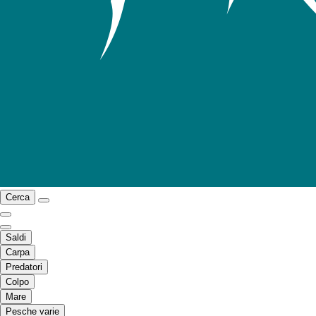
Cerca
Saldi
Carpa
Predatori
Colpo
Mare
Pesche varie