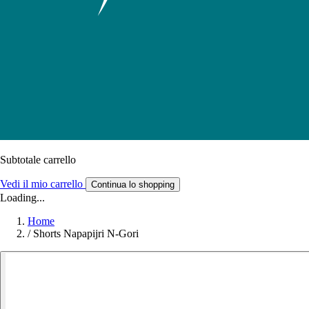
Subtotale carrello
Vedi il mio carrello
Continua lo shopping
Loading...
Home
/
Shorts Napapijri N-Gori