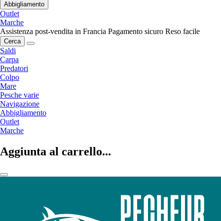
Abbigliamento
Outlet
Marche
Assistenza post-vendita in Francia
Pagamento sicuro
Reso facile
Cerca
Saldi
Carpa
Predatori
Colpo
Mare
Pesche varie
Navigazione
Abbigliamento
Outlet
Marche
Aggiunta al carrello...