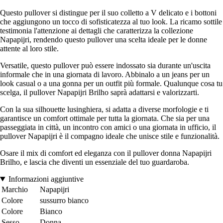
Questo pullover si distingue per il suo colletto a V delicato e i bottoni
che aggiungono un tocco di sofisticatezza al tuo look. La ricamo sottile
testimonia l'attenzione ai dettagli che caratterizza la collezione
Napapijri, rendendo questo pullover una scelta ideale per le donne
attente al loro stile.
Versatile, questo pullover può essere indossato sia durante un'uscita
informale che in una giornata di lavoro. Abbinalo a un jeans per un
look casual o a una gonna per un outfit più formale. Qualunque cosa tu
scelga, il pullover Napapijri Brilho saprà adattarsi e valorizzarti.
Con la sua silhouette lusinghiera, si adatta a diverse morfologie e ti
garantisce un comfort ottimale per tutta la giornata. Che sia per una
passeggiata in città, un incontro con amici o una giornata in ufficio, il
pullover Napapijri è il compagno ideale che unisce stile e funzionalità.
Osare il mix di comfort ed eleganza con il pullover donna Napapijri
Brilho, e lascia che diventi un essenziale del tuo guardaroba.
Informazioni aggiuntive
Marchio
Napapijri
Colore
sussurro bianco
Colore
Bianco
Sesso
Donna