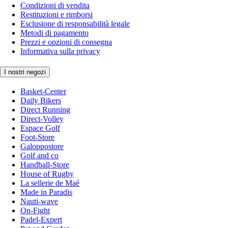
Condizioni di vendita
Restituzioni e rimborsi
Esclusione di responsabilità legale
Metodi di pagamento
Prezzi e opzioni di consegna
Informativa sulla privacy
I nostri negozi
Basket-Center
Daily Bikers
Direct Running
Direct-Volley
Espace Golf
Foot-Store
Galoppostore
Golf and co
Handball-Store
House of Rugby
La sellerie de Maé
Made in Paradis
Nauti-wave
On-Fight
Padel-Expert