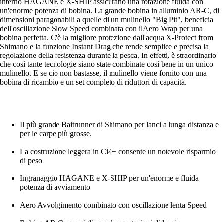
interno HAGANE e X-SHIP assicurano una rotazione fluida con
un'enorme potenza di bobina. La grande bobina in alluminio AR-C, di
dimensioni paragonabili a quelle di un mulinello "Big Pit", beneficia
dell'oscillazione Slow Speed combinata con ilAero Wrap per una
bobina perfetta. C'è la migliore protezione dall'acqua X-Protect from
Shimano e la funzione Instant Drag che rende semplice e precisa la
regolazione della resistenza durante la pesca. In effetti, è straordinario
che così tante tecnologie siano state combinate così bene in un unico
mulinello. E se ciò non bastasse, il mulinello viene fornito con una
bobina di ricambio e un set completo di riduttori di capacità.
Il più grande Baitrunner di Shimano per lanci a lunga distanza e
per le carpe più grosse.
La costruzione leggera in Ci4+ consente un notevole risparmio
di peso
Ingranaggio HAGANE e X-SHIP per un'enorme e fluida
potenza di avviamento
Aero Avvolgimento combinato con oscillazione lenta Speed