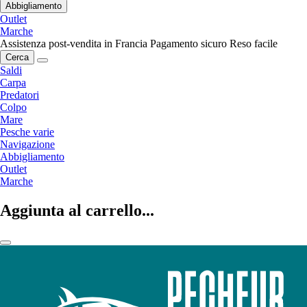
Abbigliamento
Outlet
Marche
Assistenza post-vendita in Francia
Pagamento sicuro
Reso facile
Cerca
Saldi
Carpa
Predatori
Colpo
Mare
Pesche varie
Navigazione
Abbigliamento
Outlet
Marche
Aggiunta al carrello...