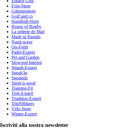
Espace Golf
Foot-Store
Galoppostore
Golf and co
Handball-Store
House of Rugby
La sellerie de Maé
Made in Paradis
Nauti-wave
On-Fight
Padel-Expert
Pet and Garden
Slowood Interior
Smash-Expert
Sneak'In
Sneakids
Sport is good
Training-Fit
Trek-Expert
Triathlon-Expert
TripNBikers
Vélo-Store
Winter-Expert
Iscriviti alla nostra newsletter