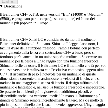
Loading...
Descrizione
Il Baitrunner CI4+ XT-B, nelle versioni "Big" (14000) e "Medium"
(5500), è progettato per le carpe (pesci campione) ed è uno dei
mulinelli più popolari in Europa.
Il Baitrunner Ci4+ XTB-LC è considerato da molti il mulinello
Baitrunner definitivo di Shimano. Shimano Il leggendario nom, la
facilità d'uso della funzione freespool, l'ampia bobina con perfetto
avvolgimento della lenza e la costruzione Ci4+ a basso peso si
fondono perfettamente in un unico superbo mulinello.Se cercate un
mulinello per la pesca a lungo raggio con una funzione freespool
Shimano facile da usare, il Baitrunner LC è il mulinello che fa per voi,
e questa versione è realizzata con l'esclusivo composito leggero ultra
Ci4+. Il risparmio di peso è notevole per un mulinello di queste
dimensioni e consente di massimizzare la velocità di lancio, che si
traduce in una maggiore distanza di lancio. Il design raffinato del
mulinello è fantastico e, nell'uso, la funzione freespool è impeccabile.
Se pescate in ambienti più ragionevoli o addirittura piccoli, è
disponibile anche una versione "media".In mano, il Baitrunner più
grande di Shimano sembra incredibilmente leggero. Ma c'è molto di
più in questo mulinello che la sua notevole leggerezza. L'ingranaggio